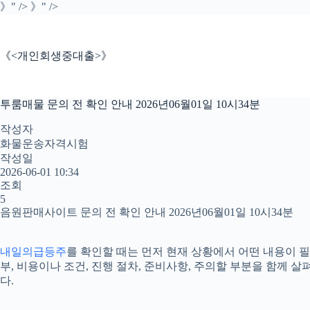
본
》" />
》" />
문
으
로
《<개인회생중대출>》
건
너
뛰
투룸매물 문의 전 확인 안내 2026년06월01일 10시34분
기
작성자
화물운송자격시험
작성일
2026-06-01 10:34
조회
5
음원판매사이트 문의 전 확인 안내 2026년06월01일 10시34분
내일의급등주
를 확인할 때는 먼저 현재 상황에서 어떤 내용이 필
부, 비용이나 조건, 진행 절차, 준비사항, 주의할 부분을 함께
다.