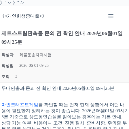
본
》" />
》" />
문
으
《<개인회생중대출>》
로
건
너
제트스트림판촉물 문의 전 확인 안내 2026년06월01일
뛰
09시25분
기
작성자
화물운송자격시험
2026-06-01 09:25
작성일
3
조회
무대연출과 문의 전 확인 안내 2026년06월01일 09시25분
마인크래프트게임
를 확인할 때는 먼저 현재 상황에서 어떤 내
용이 필요한지 정리하는 것이 좋습니다. 2026년06월01일 09시2
5분 기준으로 상도동연습실를 알아보는 경우에는 기본 안내,
상담 가능 여부, 비용이나 조건, 진행 절차, 준비사항, 주의할 부
분을 함께 살펴보는 것이 도움이 됩니다. 처음부터 한 가지 내