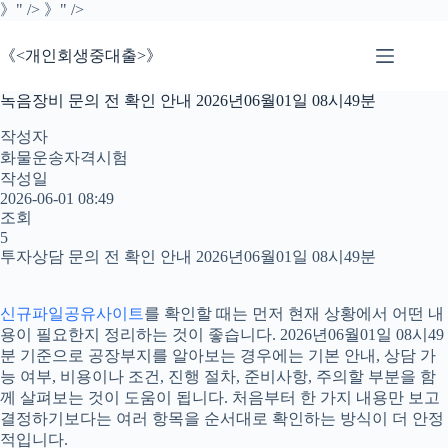
본
》" />
》" />
문
으
《<개인회생중대출>》
로
건
녹음장비 문의 전 확인 안내 2026년06월01일 08시49분
너
뛰
작성자
기
화물운송자격시험
작성일
2026-06-01 08:49
조회
5
투자상담 문의 전 확인 안내 2026년06월01일 08시49분
신규파일공유사이트
를 확인할 때는 먼저 현재 상황에서 어떤 내
용이 필요한지 정리하는 것이 좋습니다. 2026년06월01일 08시49
분 기준으로 공장부지를 알아보는 경우에는 기본 안내, 상담 가
능 여부, 비용이나 조건, 진행 절차, 준비사항, 주의할 부분을 함
께 살펴보는 것이 도움이 됩니다. 처음부터 한 가지 내용만 보고
결정하기보다는 여러 항목을 순서대로 확인하는 방식이 더 안정
적입니다.