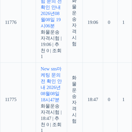
화
힘 문의 전
물
확인 안내
운
2026년08
송
월08일 19
11776
19:06
0
1
자
시06분
격
화물운송
시
자격시험
|
험
19:06
|
추
천 0
|
조회
1
New
sns마
케팅 문의
화
전 확인 안
물
내 2026년
운
08월08일
송
11775
18:47
0
1
18시47분
자
화물운송
격
자격시험
|
시
18:47
|
추
험
천 0
|
조회
1