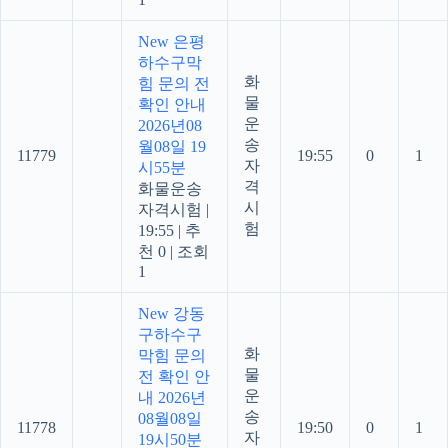
New
은평
하수구막
화
힘 문의 전
물
확인 안내
운
2026년08
송
월08일 19
11779
19:55
0
1
자
시55분
격
화물운송
시
자격시험
|
험
19:55
|
추
천 0
|
조회
1
New
강동
구하수구
화
막힘 문의
물
전 확인 안
운
내 2026년
송
08월08일
11778
19:50
0
1
자
19시50분