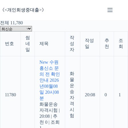
본
문
《<개인회생중대출>》
으
로
전체 11,780
건
너
썸
작
뛰
작성
추
조
번호
네
제목
성
기
일
천
회
일
자
New
수원
흥신소 문
화
의 전 확인
물
안내 2026
운
년08월08
송
일 20시08
11780
20:08
0
1
자
분
격
화물운송
시
자격시험
|
험
20:08
|
추
천 0
|
조회
1