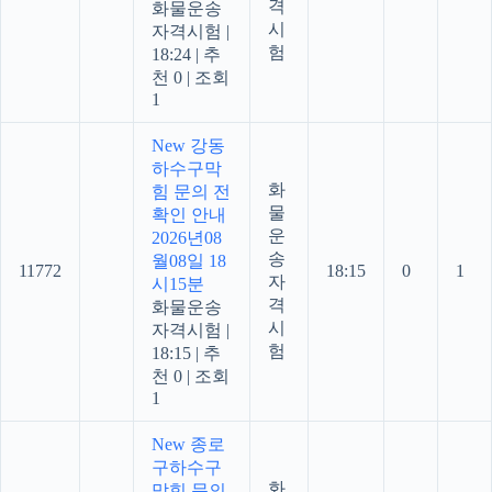
격
화물운송
시
자격시험
|
험
18:24
|
추
천 0
|
조회
1
New
강동
하수구막
화
힘 문의 전
물
확인 안내
운
2026년08
송
월08일 18
11772
18:15
0
1
자
시15분
격
화물운송
시
자격시험
|
험
18:15
|
추
천 0
|
조회
1
New
종로
구하수구
화
막힘 문의