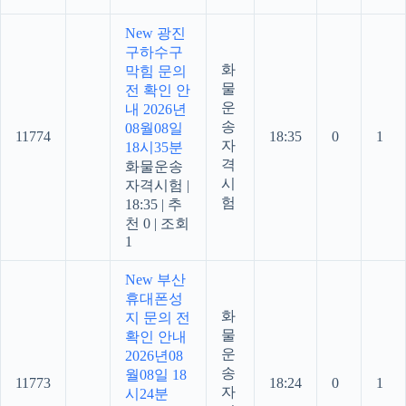
New
광진
구하수구
화
막힘 문의
물
전 확인 안
운
내 2026년
송
08월08일
11774
18:35
0
1
자
18시35분
격
화물운송
시
자격시험
|
험
18:35
|
추
천 0
|
조회
1
New
부산
휴대폰성
화
지 문의 전
물
확인 안내
운
2026년08
송
월08일 18
11773
18:24
0
1
자
시24분