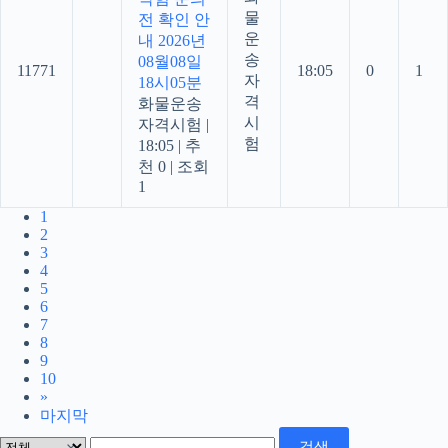
물
전 확인 안
운
내 2026년
송
08월08일
11771
18:05
0
1
자
18시05분
격
화물운송
시
자격시험
|
험
18:05
|
추
천 0
|
조회
1
1
2
3
4
5
6
7
8
9
10
»
마지막
검색