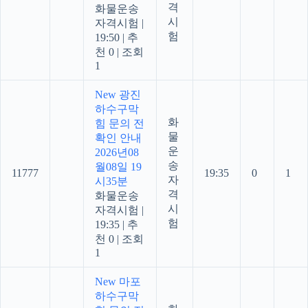
격
화물운송
시
자격시험
|
험
19:50
|
추
천 0
|
조회
1
New
광진
하수구막
화
힘 문의 전
물
확인 안내
운
2026년08
송
월08일 19
11777
19:35
0
1
자
시35분
격
화물운송
시
자격시험
|
험
19:35
|
추
천 0
|
조회
1
New
마포
하수구막